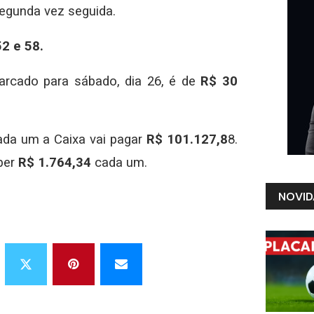
segunda vez seguida.
52 e 58.
marcado para sábado, dia 26, é de
R$ 30
ada um a Caixa vai pagar
R$ 101.127,8
8.
ber
R$ 1.764,34
cada um.
NOVID