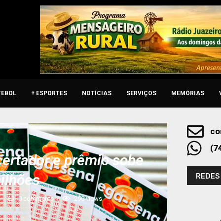
TEBOL
+ ESPORTES
NOTÍCIAS
SERVIÇOS
MEMÓRIAS
co
(7
ertador e prêmio sobe
REDES
ilhões
0 comments
250
views