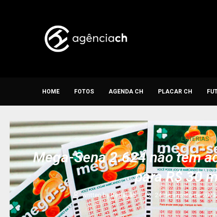
HOME
FOTOS
AGENDA CH
PLACAR CH
FU
LOTERIAS
Mega-Sena 2.624 não tem ac
para R$ 30 m
written by
Redação
24 de agosto de 2023