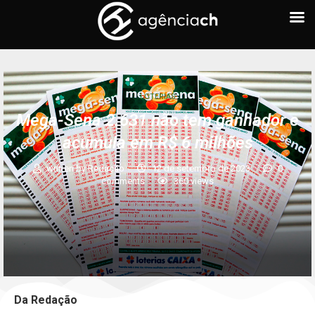
LOTERIAS
Mega-Sena 2.631 não tem ganhador e
acumula em R$ 6 milhões
written by
Redação
12 de setembro de 2023
0
comments
360
views
Da Redação