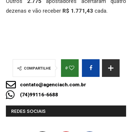
Outros
2.775
apostadores acertaram quatro
dezenas e vão receber
R$ 1.771,43
cada.
0
COMPARTILHE
contato@agenciach.com.br
(74)99116-6688
REDES SOCIAIS