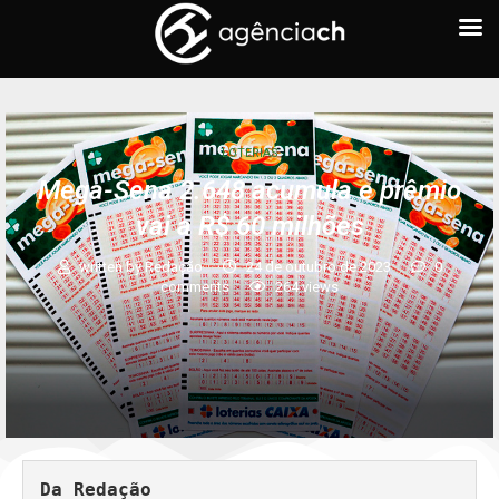
LOTERIAS
Mega-Sena 2.648 acumula e prêmio
vai a R$ 60 milhões
written by
Redação
24 de outubro de 2023
0
comments
264
views
Da Redação