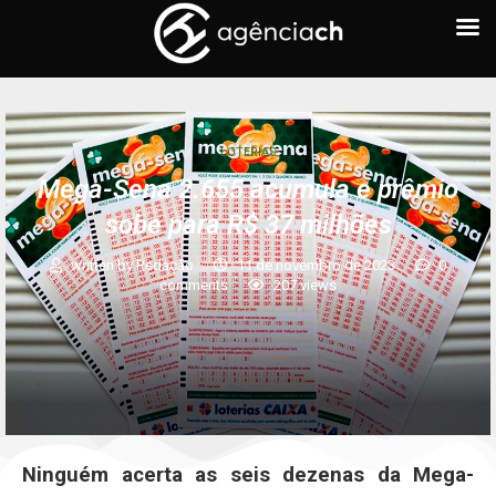
LOTERIAS
Mega-Sena 2.655 acumula e prêmio
sobe para R$ 37 milhões
written by
Redação
11 de novembro de 2023
0
comments
207
views
Ninguém acerta as seis dezenas da Mega-