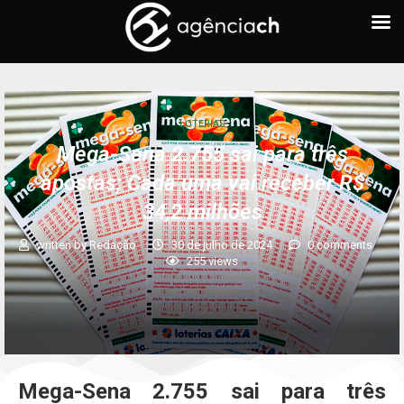
LOTERIAS
Mega-Sena 2.755 sai para três
apostas; Cada uma vai receber R$
34,2 milhões
written by
Redação
30 de julho de 2024
0 comments
255
views
Mega-Sena 2.755 sai para três