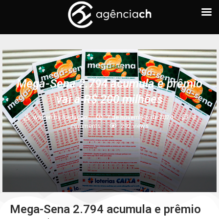
LOTERIAS
Mega-Sena 2.794 acumula e prêmio
vai a R$ 200 milhões
written by
Redação
7 de novembro de 2024
0
comments
292
views
Mega-Sena 2.794 acumula e prêmio