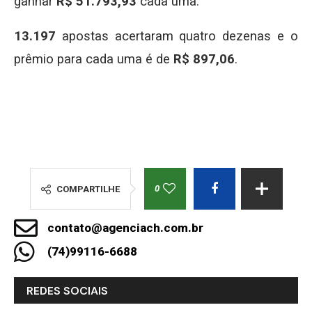
ganhar
R$ 51.793,93
cada uma.
13.197
apostas acertaram quatro dezenas e o
prêmio para cada uma é de
R$ 897,06
.
0
COMPARTILHE
contato@agenciach.com.br
(74)99116-6688
REDES SOCIAIS