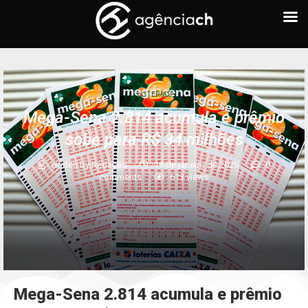
LOTERIAS
Mega-Sena 2.814 acumula e prêmio
sobe para R$ 34 milhões
written by
Redação
11 de janeiro de 2025
0
comments
613
views
Mega-Sena 2.814 acumula e prêmio