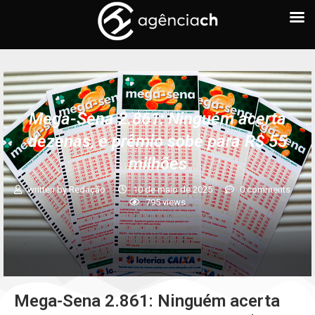
Mega-Sena 2.861: Ninguém acerta
dezenas, e prêmio sobe para R$ 55
milhões
written by
Redação
10 de maio de 2025
0 comments
795
views
Mega-Sena 2.861: Ninguém acerta