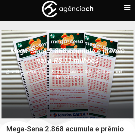
Mega-Sena 2.868 acumula e prêmio
vai a R$ 11 milhões
written by
Redação
27 de maio de 2025
0 comments
569
views
Mega-Sena 2.868 acumula e prêmio