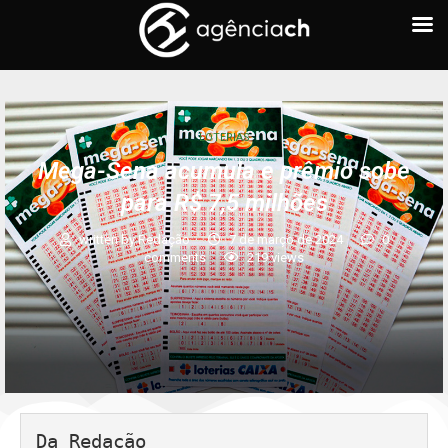
LOTERIAS
Mega-Sena acumula e prêmio sobe
para R$ 7,5 milhões
written by
Redação
7 de março de 2024
0
comments
219
views
Da Redação