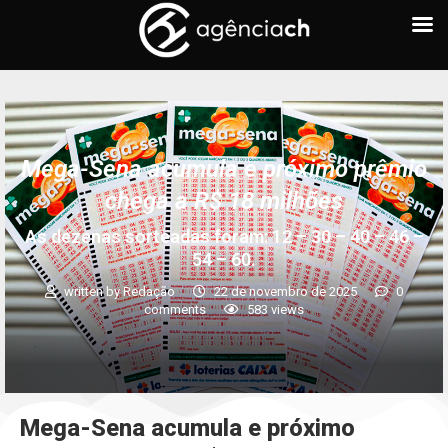
Mega-Sena acumula e próximo prêmio
chega a R$ 18 milhões
As dezenas sorteadas foram: 12 – 30 – 40 – 46 –
54 – 60.
written by
Redação
22 de novembro de 2025
0
comments
583
views
Mega-Sena acumula e próximo