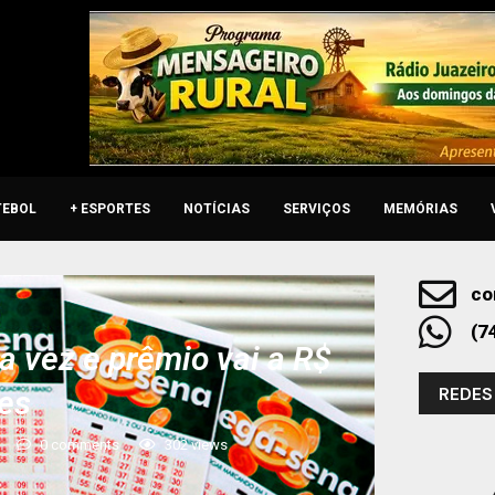
TEBOL
+ ESPORTES
NOTÍCIAS
SERVIÇOS
MEMÓRIAS
co
(7
vez e prêmio vai a R$
REDES
es
0 comments
302
views