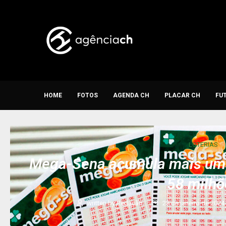
HOME
FOTOS
AGENDA CH
PLACAR CH
FU
LOTERIAS
Mega-Sena acumula mais uma 
58 milhõ
written by
Redação
23 de janeiro de 2024