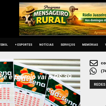
TEBOL
+ ESPORTES
NOTÍCIAS
SERVIÇOS
MEMÓRIAS
co
(7
 e prêmio vai a R$ 39
REDES
s
0 comments
291
views