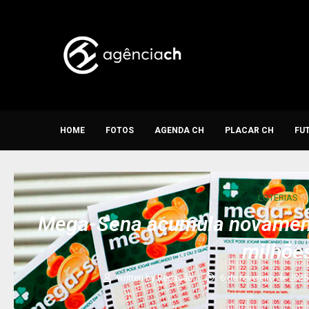
HOME
FOTOS
AGENDA CH
PLACAR CH
FU
LOTERIAS
Mega-Sena acumula novamente
milhõe
written by
Redação
6 de fevereiro de 2025