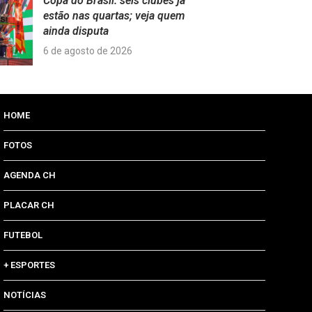
Copa do Brasil: seis clubes já
estão nas quartas; veja quem
ainda disputa
6 de agosto de 2026
HOME
FOTOS
AGENDA CH
PLACAR CH
FUTEBOL
+ ESPORTES
NOTÍCIAS