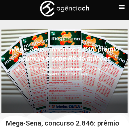
LOTERIAS
Mega-Sena, concurso 2.846: prêmio
acumula e sobe R$ 45 milhões
written by
Redação
29 de março de 2025
0
comments
342
views
Mega-Sena, concurso 2.846: prêmio