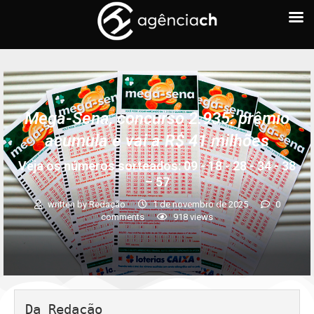
Mega-Sena, concurso 2.935: prêmio
acumula e vai a R$ 41 milhões
Veja os números sorteados: 09 - 18 - 28 - 34 - 38
– 57
written by
Redação
1 de novembro de 2025
0
comments
918
views
Da Redação