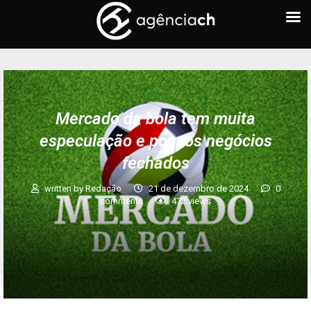
FUTEBOL
Mercado da bola tem muita
especulação e poucos negócios
fechados
written by
Redação
21 de dezembro de 2024
0
comments
472
views