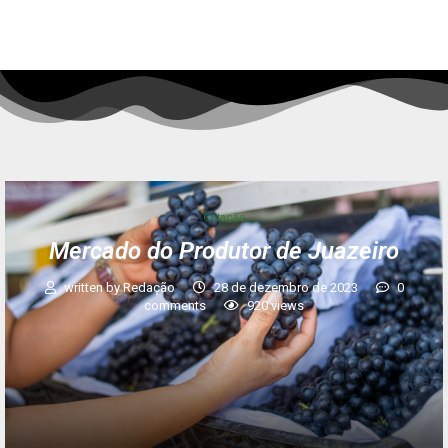
Cotação
Mercado do Produtor de Juazeiro
written by
Redação
28 de dezembro de 2023
0
comments
920
views