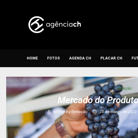
HOME
FOTOS
AGENDA CH
PLACAR CH
FU
Cotação
Mercado do Produto
written by
Redação
23 de março de 2023