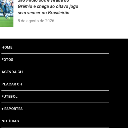
São Paulo sofre virada do
Grêmio e chega ao oitavo jogo
sem vencer no Brasileirão
8 de agosto de 2026
HOME
FOTOS
AGENDA CH
PLACAR CH
FUTEBOL
+ ESPORTES
NOTÍCIAS