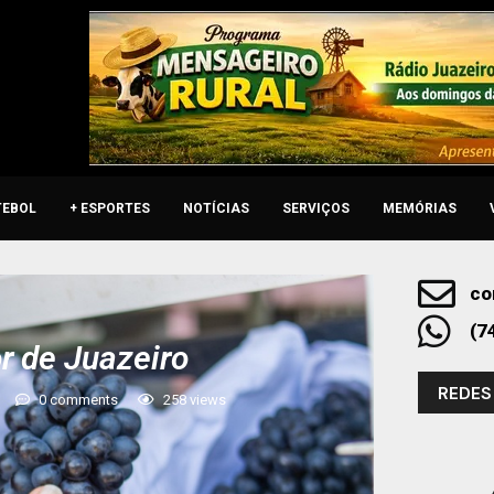
TEBOL
+ ESPORTES
NOTÍCIAS
SERVIÇOS
MEMÓRIAS
co
(7
r de Juazeiro
REDES
0 comments
258
views