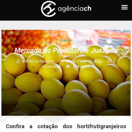
Cotação
Mercado do Produtor de Juazeiro
written by
Redação
24 de março de 2023
0
comments
279
views
Confira a cotação dos hortifrutigranjeiros