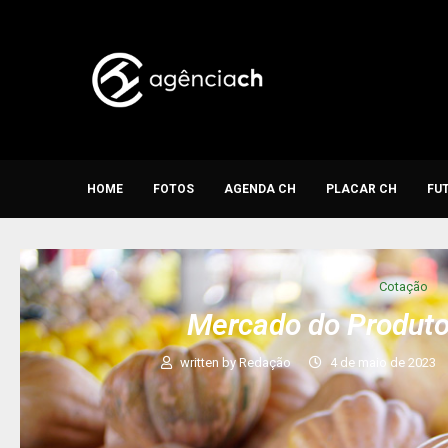
HOME
FOTOS
AGENDA CH
PLACAR CH
FU
Cotação
Mercado do Produto
written by
Redação
4 de maio de 2023