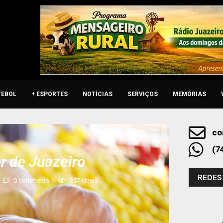
TEBOL
+ ESPORTES
NOTÍCIAS
SERVIÇOS
MEMÓRIAS
co
(7
r de Juazeiro
REDES
0 comments
257
views