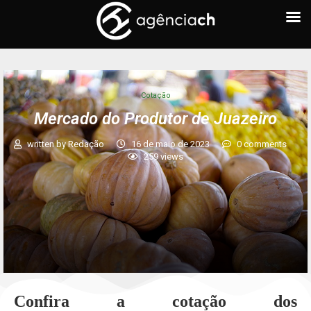
Cotação
Mercado do Produtor de Juazeiro
written by
Redação
16 de maio de 2023
0 comments
259
views
Confira a cotação dos