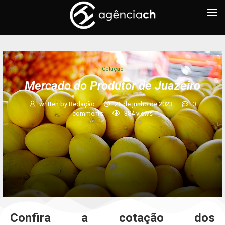
Cotação
Mercado do Produtor de Juazeiro
written by
Redação
26 de junho de 2023
0
comments
384
views
Confira a cotação dos