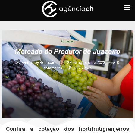
Cotação
Mercado do Produtor de Juazeiro
written by
Redação
28 de agosto de 2023
0
comments
322
views
Confira a cotação dos hortifrutigranjeiros