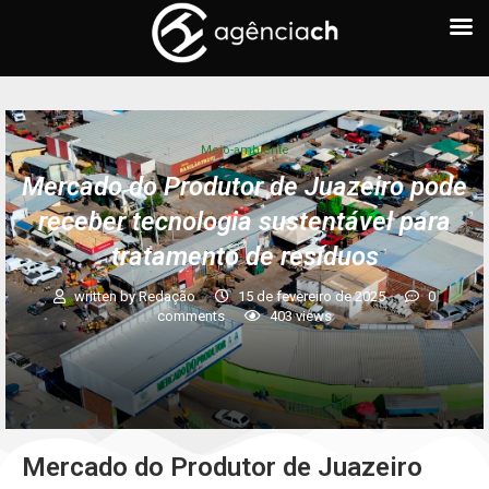
Meio-ambiente
Mercado do Produtor de Juazeiro pode
receber tecnologia sustentável para
tratamento de resíduos
written by
Redação
15 de fevereiro de 2025
0
comments
403
views
Mercado do Produtor de Juazeiro