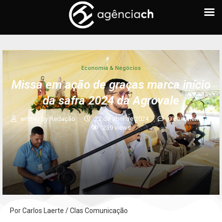
Economia & Negócios
Missa em ação de graças marca início
da safra 2024 da Agrovale
written by
Redação
22 de abril de 2024
0 comments
239
views
Por Carlos Laerte / Clas Comunicação