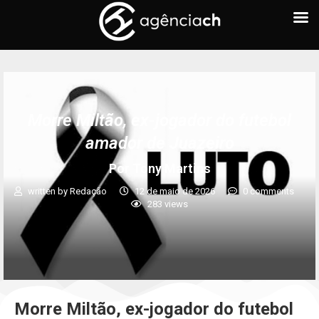
Morre Miltão, ex-jogador do futebol
amador de Juazeiro
Por Tony Martins
written by
Redação
12 de maio de 2026
0 comments
283
views
Morre Miltão, ex-jogador do futebol