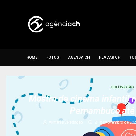
HOME
FOTOS
AGENDA CH
PLACAR CH
FU
COLUNISTAS
Mostra de cinema infantil 
Pernambuco até 
written by
Redação
21 de novembro de 20