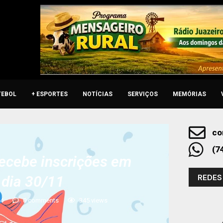
TEBOL
+ ESPORTES
NOTÍCIAS
SERVIÇOS
MEMÓRIAS
co
(7
recebe inscrições em
REDES
dia 30/11
24
0 comments
345
views