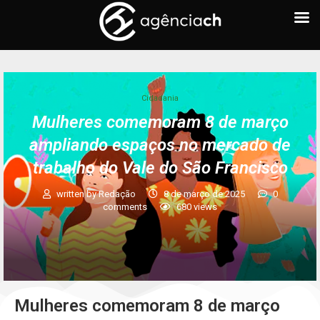
Cidadania
Mulheres comemoram 8 de março
ampliando espaços no mercado de
trabalho do Vale do São Francisco
written by
Redação
8 de março de 2025
0
comments
680
views
Mulheres comemoram 8 de março