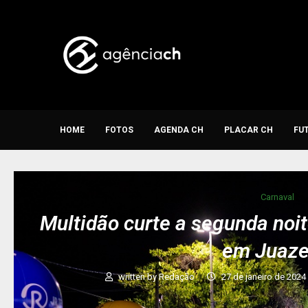
HOME
FOTOS
AGENDA CH
PLACAR CH
FU
Carnaval
Multidão curte a segunda noi
em Juaze
written by
Redação
27 de janeiro de 2024