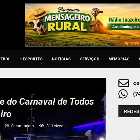
TEBOL
+ ESPORTES
NOTÍCIAS
SERVIÇOS
MEMÓRIAS
co
(7
te do Carnaval de Todos
REDES
iro
0 comments
311
views