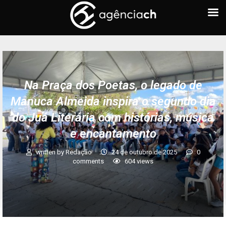
Na Praça dos Poetas, o legado de
Manuca Almeida inspira o segundo dia
do Juá Literária com histórias, música
e encantamento
written by
Redação
24 de outubro de 2025
0
comments
604
views