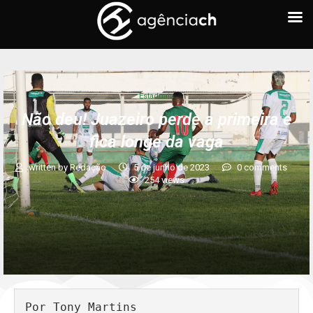
Estaduais
Não deu! Juazeiro perde a primeira e
fica longe da vaga
written by
Redação
5 de junho de 2023
0 comments
254
views
Por Tony Martins