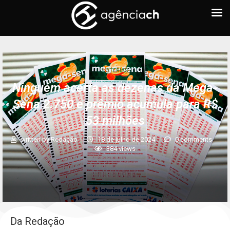
LOTERIAS
Ninguém acerta as dezenas da Mega-
Sena 2.750 e prêmio acumula para R$
53 milhões
written by
Redação
18 de julho de 2024
0 comments
384
views
Da Redação