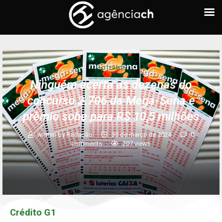
LOTERIAS
Ninguém acerta as dezenas do
concurso 2.706 da Mega-Sena e
prêmio sobe para R$ 10,5 milhões
written by
Redação
30 de março de 2024
0
comments
207
views
Crédito G1