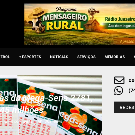
TEBOL
+ ESPORTES
NOTÍCIAS
SERVIÇOS
MEMÓRIAS
co
(7
nas da Mega-Sena 2781,
REDES
 45 milhões
0 comments
303
views