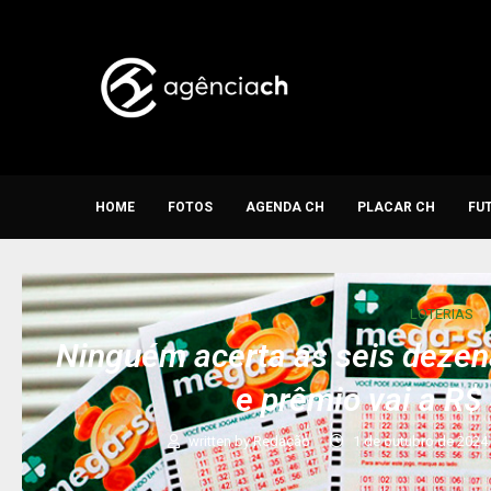
HOME
FOTOS
AGENDA CH
PLACAR CH
FU
LOTERIAS
Ninguém acerta as seis deze
e prêmio vai a R$
written by
Redação
1 de outubro de 2024