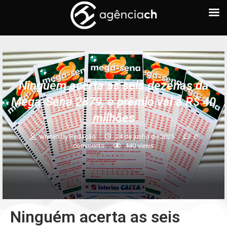
Ninguém acerta as seis dezenas da
Mega-Sena 2879, e prêmio vai a R$ 40
milhões
written by
Redação
24 de junho de 2025
0
comments
440
views
Ninguém acerta as seis