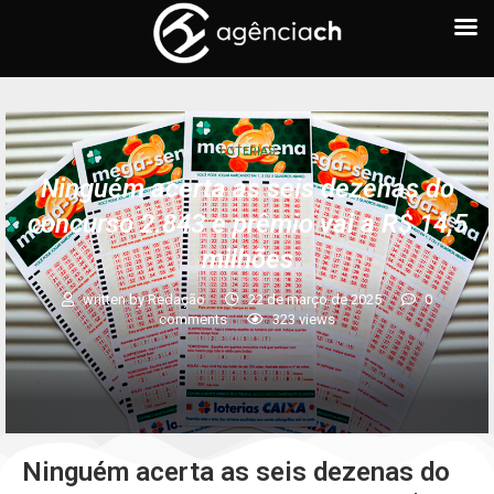
LOTERIAS
Ninguém acerta as seis dezenas do
concurso 2.843 e prêmio vai a R$ 14,5
milhões
written by
Redação
22 de março de 2025
0
comments
323
views
Ninguém acerta as seis dezenas do