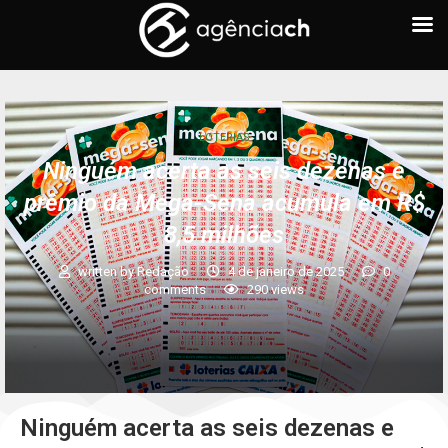
LOTERIAS
Ninguém acerta as seis dezenas e
prêmio da Mega-Sena acumula em R$
8,5 milhões
written by
Redação
4 de janeiro de 2025
0
comments
290
views
Ninguém acerta as seis dezenas e