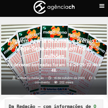
Ninguém acerta dezenas, e prêmio da
Mega-Sena acumula em R$ 48
milhões
As dezenas sorteadas foram: 14-24-29-32-46 e
48.
written by
Redação
16 de outubro de 2025
0
comments
202
views
Da Redação – com informações de 
O 