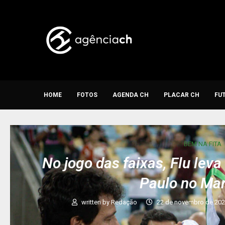
HOME
FOTOS
AGENDA CH
PLACAR CH
FU
BEM NA FITA
No jogo das faixas, Flu lev
Paulo no Ma
written by
Redação
22 de novembro de 20