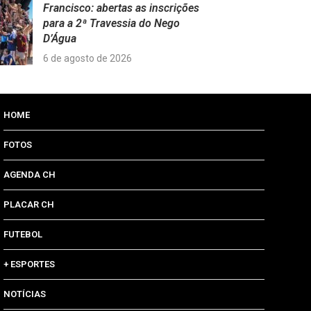
Francisco: abertas as inscrições
para a 2ª Travessia do Nego
D’Água
6 de agosto de 2026
HOME
FOTOS
AGENDA CH
PLACAR CH
FUTEBOL
+ ESPORTES
NOTÍCIAS