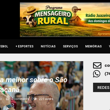
TEBOL
+ ESPORTES
NOTÍCIAS
SERVIÇOS
MEMÓRIAS
co
(7
a a melhor sobre o São
REDES
racanã
23
0 comments
225
views