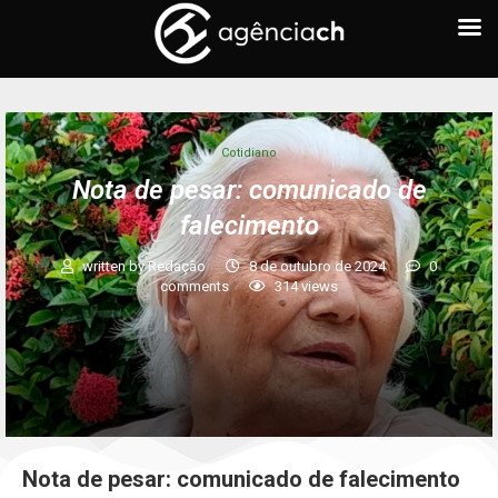
Cotidiano
Nota de pesar: comunicado de
falecimento
written by
Redação
8 de outubro de 2024
0
comments
314
views
Nota de pesar: comunicado de falecimento