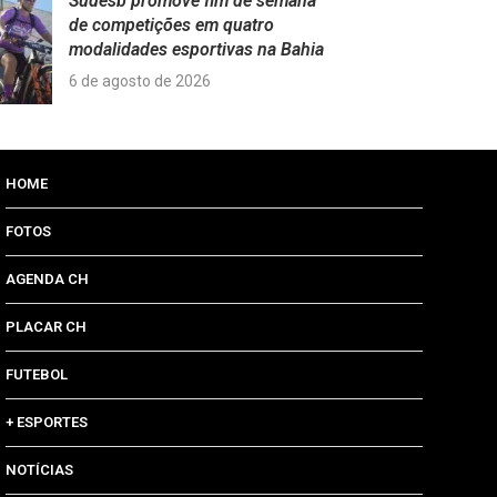
Sudesb promove fim de semana
de competições em quatro
modalidades esportivas na Bahia
6 de agosto de 2026
HOME
FOTOS
AGENDA CH
PLACAR CH
FUTEBOL
+ ESPORTES
NOTÍCIAS