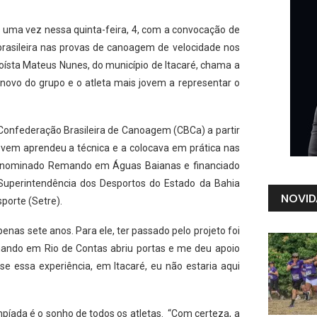
 uma vez nessa quinta-feira, 4, com a convocação de
 brasileira nas provas de canoagem de velocidade nos
oísta Mateus Nunes, do município de Itacaré, chama a
novo do grupo e o atleta mais jovem a representar o
 Confederação Brasileira de Canoagem (CBCa) a partir
 jovem aprendeu a técnica e a colocava em prática nas
 denominado Remando em Águas Baianas e financiado
Superintendência dos Desportos do Estado da Bahia
NOVID
porte (Setre).
enas sete anos. Para ele, ter passado pelo projeto foi
emando em Rio de Contas abriu portas e me deu apoio
sse essa experiência, em Itacaré, eu não estaria aqui
píada é o sonho de todos os atletas. “Com certeza, a