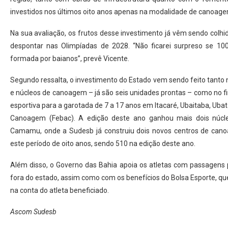
investidos nos últimos oito anos apenas na modalidade de canoage
Na sua avaliação, os frutos desse investimento já vêm sendo colh
despontar nas Olimpíadas de 2028. “Não ficarei surpreso se 100
formada por baianos”, prevê Vicente.
Segundo ressalta, o investimento do Estado vem sendo feito tanto 
e núcleos de canoagem – já são seis unidades prontas – como no fi
esportiva para a garotada de 7 a 17 anos em Itacaré, Ubaitaba, Ub
Canoagem (Febac). A edição deste ano ganhou mais dois núcle
Camamu, onde a Sudesb já construiu dois novos centros de cano
este período de oito anos, sendo 510 na edição deste ano.
Além disso, o Governo das Bahia apoia os atletas com passagens 
fora do estado, assim como com os benefícios do Bolsa Esporte, q
na conta do atleta beneficiado.
Ascom Sudesb