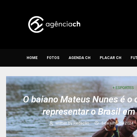
HOME
FOTOS
AGENDA CH
PLACAR CH
FU
+ ESPORTES
O baiano Mateus Nunes é o 
representar o Brasil e
written by
Redação
5 de julho de 2024