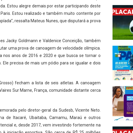
a. Estou alegre demais por estar participando deste
e Paris. Estou realizado e também muito contente por
mpíada”, ressalta Mateus Nunes, que disputará a prova
enses Jacky Goldmann e Valdenice Conceição, também
sputar uma prova de canoagem de velocidade olímpica.
ta nos anos de 2016 e 2020 e que busca se tornar o
s. Ele precisa de mais um pódio para se igualar e dois
rosso) fecham a lista de seis atletas. A canoagem
 Vaires Sur Marne, França, comunidade distante cerca
morada pelo diretor-geral da Sudesb, Vicente Neto.
a de Itacaré, Ubaitaba, Camamu, Maraú e outros
tencial e, desde 2017, vem investindo fortemente na
 à iniciação esportiva. São cerca de R$ 25 milhões