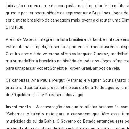
indicação do meu nome é a conquista mais importante da minha vid
grupo e por ter oportunidade de representar o Brasil nos Jogos d
ser o atleta brasileiro de canoagem mais jovem a disputar uma Oli
C1M1000.
Além de Mateus, integram a lista brasileira os também itacare
estreante na competição, sendo a primeira mulher brasileira a di
O outro nome é do veterano olímpico Isaquías Queiroz, medalhis
maior medalhista brasileiro na história de todas os Jogos olímpico
para ultrapassar Robert Scheidt e Torben Grael, ambos da vela.
Os canoístas Ana Paula Pergut (Paraná) e Vagner Souta (Mato G
brasileira disputará as provas olímpicas de 06 a 10 de agosto, em
de 30 quilômetros de Paris, sede dos Jogos.
Investimento
– A convocação dos quatro atletas baianos foi come
“Sabemos o talento nato para a canoagem que têm essa turm
municípios do sul da Bahia. O Governo do Estado entendeu este po
região, tanto com obras de infraestrutura quanto com o fomento