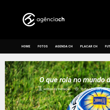
HOME
FOTOS
AGENDA CH
PLACAR CH
FU
+ ESPORTES
O que rola no mundo d
written by
Redação
16 de julho de 2024