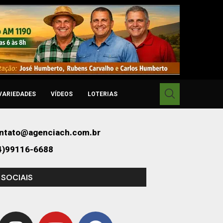
VARIEDADES
VÍDEOS
LOTERIAS
ntato@agenciach.com.br
4)99116-6688
 SOCIAIS