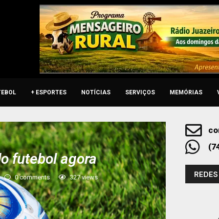
TEBOL
+ ESPORTES
NOTÍCIAS
SERVIÇOS
MEMÓRIAS
co
(7
o futebol agora
REDES
0 comments
327
views