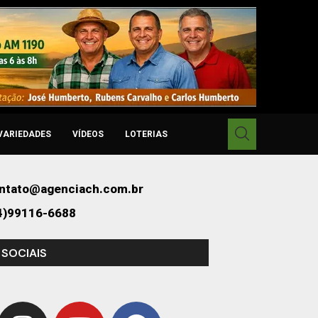
VARIEDADES
VÍDEOS
LOTERIAS
ntato@agenciach.com.br
4)99116-6688
 SOCIAIS