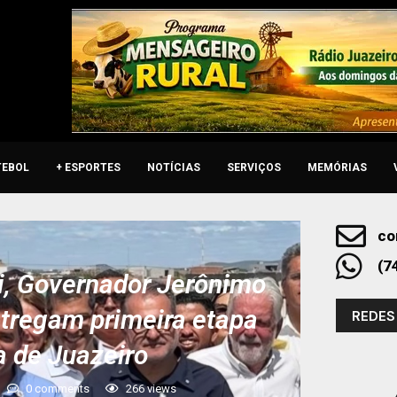
TEBOL
+ ESPORTES
NOTÍCIAS
SERVIÇOS
MEMÓRIAS
co
(7
ei, Governador Jerônimo
ntregam primeira etapa
REDES
a de Juazeiro
0 comments
266
views