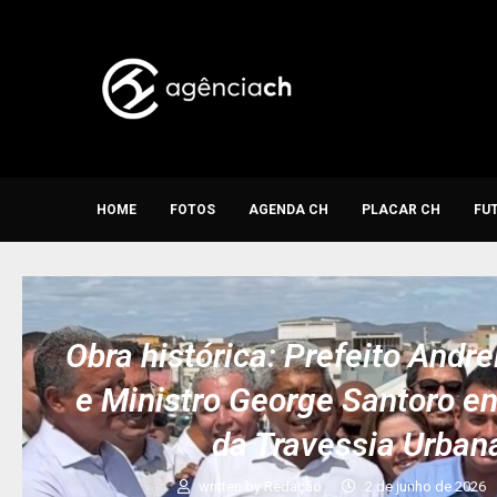
HOME
FOTOS
AGENDA CH
PLACAR CH
FU
Obra histórica: Prefeito Andr
e Ministro George Santoro e
da Travessia Urban
written by
Redação
2 de junho de 2026