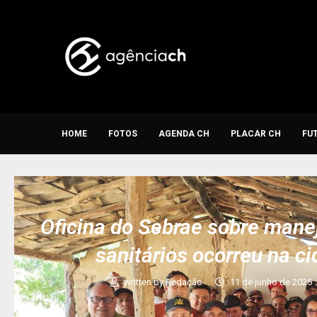
HOME
FOTOS
AGENDA CH
PLACAR CH
FU
Oficina do Sebrae sobre mane
sanitários ocorreu na 
written by
Redação
11 de junho de 2025