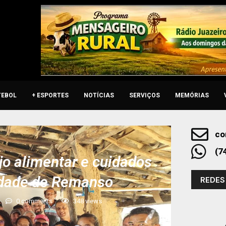
TEBOL
+ ESPORTES
NOTÍCIAS
SERVIÇOS
MEMÓRIAS
co
(7
jo alimentar e cuidados
cidade de Remanso
REDES
0 comments
348
views