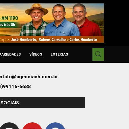
VARIEDADES
VÍDEOS
LOTERIAS
ntato@agenciach.com.br
4)99116-6688
 SOCIAIS