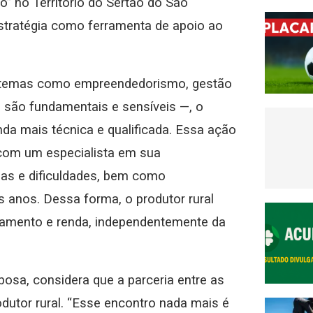
o” no Território do Sertão do São
estratégia como ferramenta de apoio ao
m temas como empreendedorismo, gestão
 são fundamentais e sensíveis —, o
da mais técnica e qualificada. Essa ação
r com um especialista em sua
das e dificuldades, bem como
s anos. Dessa forma, o produtor rural
ramento e renda, independentemente da
sa, considera que a parceria entre as
odutor rural. “Esse encontro nada mais é