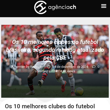
BEM NA FITA
Os 10 melhores clubes do futebol
brasileiro, segundo ranking atualizado
pela CBF
written by
Redação
14 de dezembro de 2024
0
comments
4,8K
views
Os 10 melhores clubes do futebol