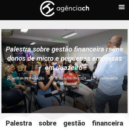
Carlos Humberto
Palestra sobre gestão financeira reúne
donos de micro e pequenas empresas
em Juazeiro
written by
Redação
6 de julho de 2024
0 comments
268
views
Palestra sobre gestão financeira