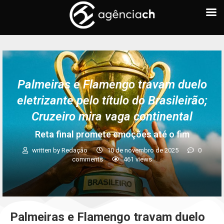
Palmeiras e Flamengo travam duelo
eletrizante pelo título do Brasileirão;
Cruzeiro mira vaga continental
Reta final promete emoções até o fim
written by
Redação
10 de novembro de 2025
0
comments
461
views
Palmeiras e Flamengo travam duelo