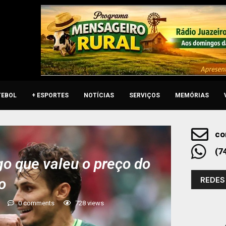
TEBOL
+ ESPORTES
NOTÍCIAS
SERVIÇOS
MEMÓRIAS
co
(7
o que valeu o preço do
REDES
o
0 comments
728
views