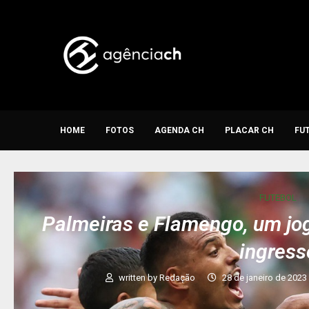
HOME
FOTOS
AGENDA CH
PLACAR CH
FU
FUTEBOL
Palmeiras e Flamengo, um jog
ingress
written by
Redação
28 de janeiro de 2023