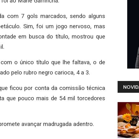
foi ao Mané Garrincha.
da com 7 gols marcados, sendo alguns
etáculo. Sim, foi um jogo nervoso, mas
vontade em busca do título, mostrou que
l.
com o único título que lhe faltava, o de
ado pelo rubro negro carioca, 4 a 3.
NOVID
ue ficou por conta da comissão técnica
ta que pouco mais de 54 mil torcedores
e promete avançar madrugada adentro.