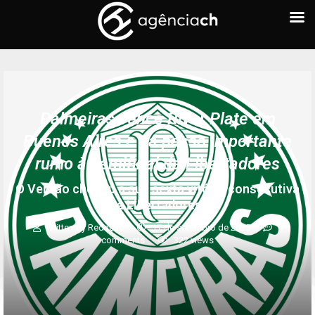
Palmeiras vence River Plate em
Buenos Aires e dá passo importante
rumo à semifinal da Libertadores
O Verdão chegou à sua sexta vitória consecutiva
na Libertadores.
written by
Redação
17 de setembro de 2025
0
comments
322
views